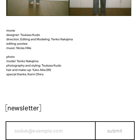
movie
designer: Tsukasa Kudo
direction, Editing and Modeling: Tenko Nakajima
editing: pootee
music: Niclas Hille
photo
model: Tenko Nakajima
photography and styling: Tsukasa Kudo
hair and make-up: Yuko Aika (W)
special thanks: Karin Ohira
newsletter
submit