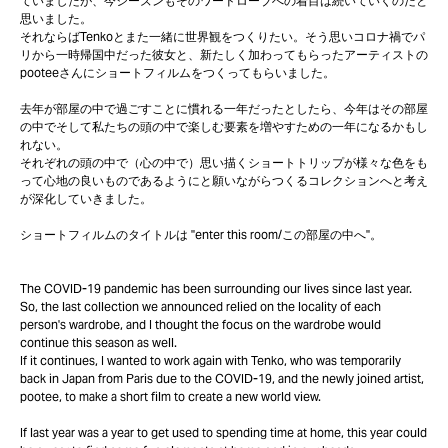
ていましたが、今シーズンもそのワードローブへの着目は続いていくのだと
思いました。
それならばTenkoとまた一緒に世界観をつくりたい。そう思いコロナ禍でパ
リから一時帰国中だった彼女と、新たしく加わってもらったアーティストの
pooteeさんにショートフィルムをつくってもらいました。
去年が部屋の中で過ごすことに慣れる一年だったとしたら、今年はその部屋
の中でそして私たちの頭の中で楽しむ要素を増やすための一年になるかもし
れない。
それぞれの頭の中で（心の中で）思い描くショートトリップが様々な色をも
って心地の良いものであるようにと願いながらつくるコレクションへと考え
が深化していきました。
ショートフィルムのタイトルは "enter this room/この部屋の中へ"。
The COVID-19 pandemic has been surrounding our lives since last year.
So, the last collection we announced relied on the locality of each
person's wardrobe, and I thought the focus on the wardrobe would
continue this season as well.
If it continues, I wanted to work again with Tenko, who was temporarily
back in Japan from Paris due to the COVID-19, and the newly joined artist,
pootee, to make a short film to create a new world view.
If last year was a year to get used to spending time at home, this year could