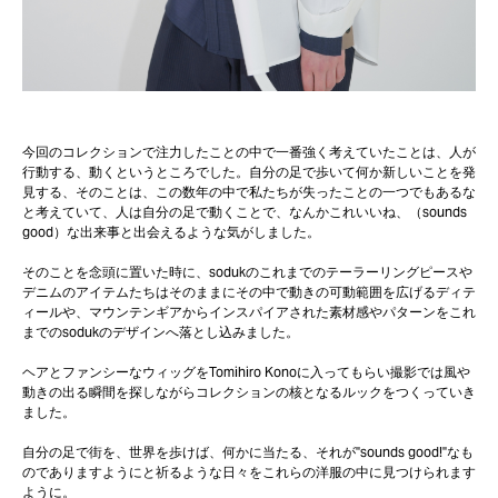
今回のコレクションで注力したことの中で一番強く考えていたことは、人が
行動する、動くというところでした。自分の足で歩いて何か新しいことを発
見する、そのことは、この数年の中で私たちが失ったことの一つでもあるな
と考えていて、人は自分の足で動くことで、なんかこれいいね、（sounds
good）な出来事と出会えるような気がしました。
そのことを念頭に置いた時に、sodukのこれまでのテーラーリングピースや
デニムのアイテムたちはそのままにその中で動きの可動範囲を広げるディテ
ィールや、マウンテンギアからインスパイアされた素材感やパターンをこれ
までのsodukのデザインへ落とし込みました。
ヘアとファンシーなウィッグをTomihiro Konoに入ってもらい撮影では風や
動きの出る瞬間を探しながらコレクションの核となるルックをつくっていき
ました。
自分の足で街を、世界を歩けば、何かに当たる、それが"sounds good!"なも
のでありますようにと祈るような日々をこれらの洋服の中に見つけられます
ように。