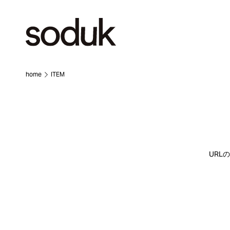
home
ITEM
URL