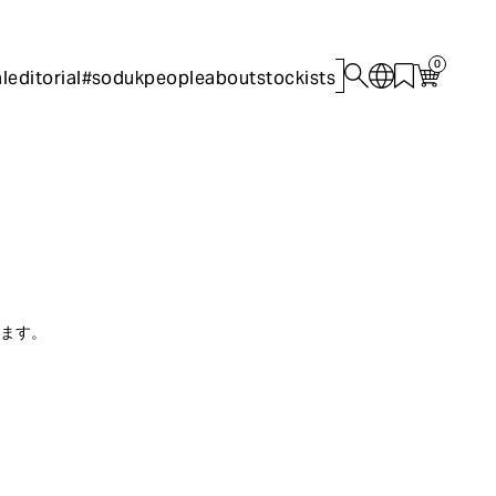
0
l
editorial
#sodukpeople
about
stockists
ります。