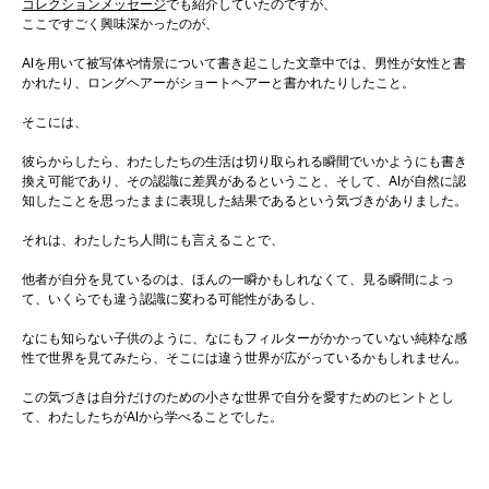
コレクションメッセージ
でも紹介していたのですが、
ここですごく興味深かったのが、
AIを用いて被写体や情景について書き起こした文章中では、男性が女性と書
かれたり、ロングヘアーがショートヘアーと書かれたりしたこと。
そこには、
彼らからしたら、わたしたちの生活は切り取られる瞬間でいかようにも書き
換え可能であり、その認識に差異があるということ、そして、AIが自然に認
知したことを思ったままに表現した結果であるという気づきがありました。
それは、わたしたち人間にも言えることで、
他者が自分を見ているのは、ほんの一瞬かもしれなくて、見る瞬間によっ
て、いくらでも違う認識に変わる可能性があるし、
なにも知らない子供のように、なにもフィルターがかかっていない純粋な感
性で世界を見てみたら、そこには違う世界が広がっているかもしれません。
この気づきは自分だけのための小さな世界で自分を愛すためのヒントとし
て、わたしたちがAIから学べることでした。