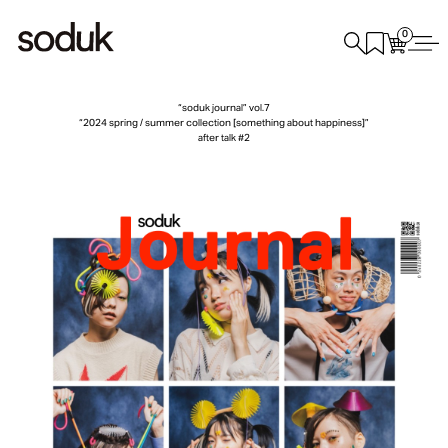
0
“soduk journal” vol.7
“2024 spring / summer collection [something about happiness]”
after talk #2