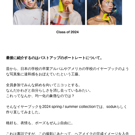
最後に紹介するのはバストアップのポートレートについて。
昔から、日本の学校の卒業アルバムやアメリカの学校のイヤーブックのよう
な写真集に違和感をおぼえていたという工藤。
全員参加でみんな斜めを向いてニコッとする。
なんだかわざと自分らしさを消し去っているみたい。
これってなんか、均一化の象徴なのでは？
そんなイヤーブックを2024 spring / summer collectionでは、sodukらしく
作り直してみました。
格好も、表情も、ポーズもぜんぶ自由に。
これは裏話ですが、この撮影にあたって、ヘアメイクの完成イメージを入念