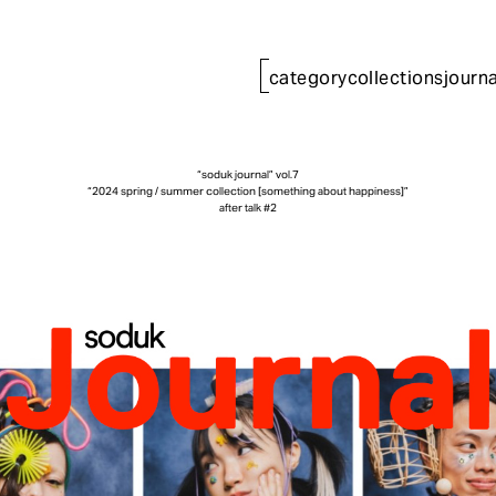
category
collections
journa
“soduk journal” vol.7
“2024 spring / summer collection [something about happiness]”
after talk #2