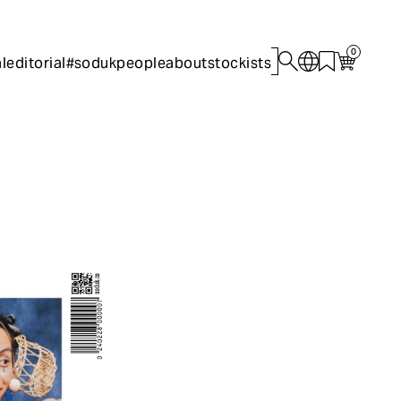
0
l
editorial
#sodukpeople
about
stockists